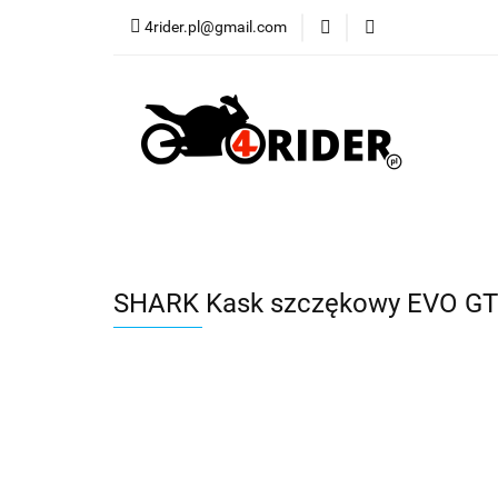
4rider.pl@gmail.com
Akcesoria motocyk
Szyby, Gmole, Osł
Wszystkie
Akcesoria motocyklowe
Bagaż
Buty
Cross i enduro
Rowerowe
Wszystki
SHARK Kask szczękowy EVO GT