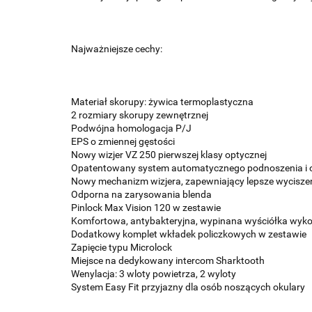
Najważniejsze cechy:
Materiał skorupy: żywica termoplastyczna
2 rozmiary skorupy zewnętrznej
Podwójna homologacja P/J
EPS o zmiennej gęstości
Nowy wizjer VZ 250 pierwszej klasy optycznej
Opatentowany system automatycznego podnoszenia i o
Nowy mechanizm wizjera, zapewniający lepsze wycisze
Odporna na zarysowania blenda
Pinlock Max Vision 120 w zestawie
Komfortowa, antybakteryjna, wypinana wyściółka wyko
Dodatkowy komplet wkładek policzkowych w zestawie
Zapięcie typu Microlock
Miejsce na dedykowany intercom Sharktooth
Wenylacja: 3 wloty powietrza, 2 wyloty
System Easy Fit przyjazny dla osób noszących okulary