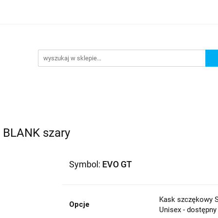
lowe
Bagaż
Buty i odzież
Kaski
Ochrania
ony
Dla dzieci
Dla kobiet
Cross i enduro
R
 i odzież
Kaski
Ochraniacze
Szyby, Gmole, Osł
e
 BLANK szary
Symbol:
EVO GT
Kask szczękowy S
Opcje
Unisex - dostępny