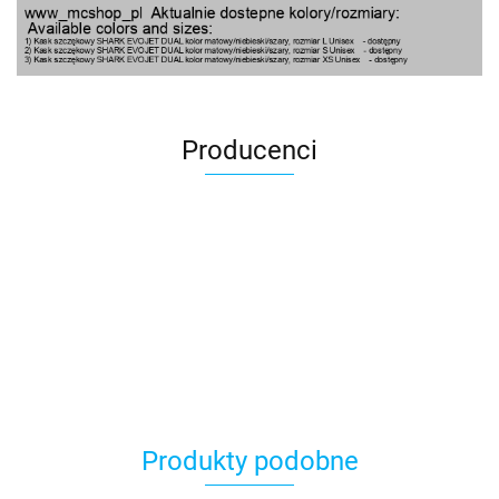
Producenci
100 Procent
Produkty podobne
100%