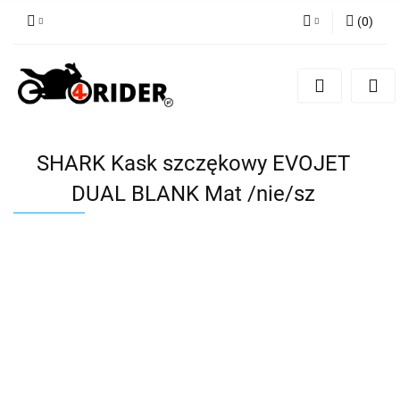
(
0
)
Zaloguj się
Zarejestruj się
Dodaj zgłoszenie
SHARK Kask szczękowy EVOJET
DUAL BLANK Mat /nie/sz