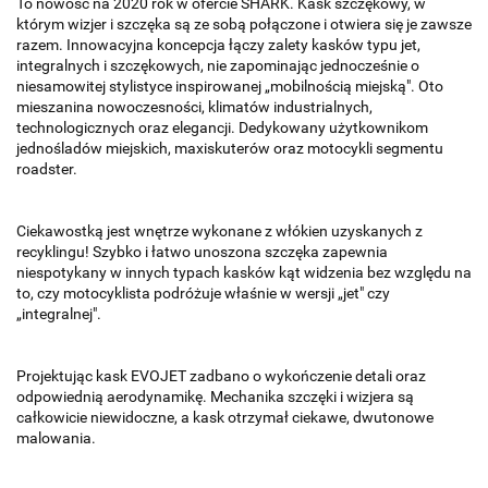
To nowość na 2020 rok w ofercie SHARK. Kask szczękowy, w
którym wizjer i szczęka są ze sobą połączone i otwiera się je zawsze
razem. Innowacyjna koncepcja łączy zalety kasków typu jet,
integralnych i szczękowych, nie zapominając jednocześnie o
niesamowitej stylistyce inspirowanej „mobilnością miejską". Oto
mieszanina nowoczesności, klimatów industrialnych,
technologicznych oraz elegancji. Dedykowany użytkownikom
jednośladów miejskich, maxiskuterów oraz motocykli segmentu
roadster.
Ciekawostką jest wnętrze wykonane z włókien uzyskanych z
recyklingu! Szybko i łatwo unoszona szczęka zapewnia
niespotykany w innych typach kasków kąt widzenia bez względu na
to, czy motocyklista podróżuje właśnie w wersji „jet" czy
„integralnej".
Projektując kask EVOJET zadbano o wykończenie detali oraz
odpowiednią aerodynamikę. Mechanika szczęki i wizjera są
całkowicie niewidoczne, a kask otrzymał ciekawe, dwutonowe
malowania.