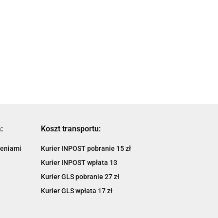
GIVI OSŁONA
GIVI OSŁONA
 OSŁONA
SILNIKA GMOLE
SILNIKA GMOLE -
IKA GMOLE -
APRILIA Tuareg
KAWASAKI Versys
ASAKI KLR
1109.00
909.00
00
660 21 2
650 22
S (23
920.47
754.47
97
:
Koszt transportu:
ieniami
Kurier INPOST pobranie 15 zł
Kurier INPOST wpłata 13
Kurier GLS pobranie 27 zł
Kurier GLS wpłata 17 zł