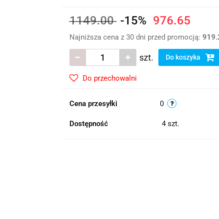
1149.00
-15%
976.65
Najniższa cena z 30 dni przed promocją:
919.
szt.
Do koszyka
Do przechowalni
Cena przesyłki
0
Dostępność
4
szt.