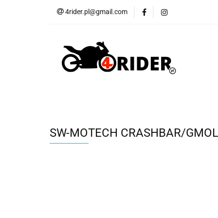
4rider.pl@gmail.com
Akcesoria motocyk
Szyby, Gmole, Osł
Wszystkie
Akcesoria motocyklowe
Bagaż
But
Cross i enduro
Rowerowe
Wszystk
SW-MOTECH CRASHBAR/GMOL B