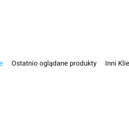
100 Procent
e
Ostatnio oglądane produkty
Inni Kli
100%
Accel