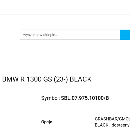
lowe
Bagaż
Buty i odzież
Kaski
Ochran
ony
Dla dzieci
Dla kobiet
Cross i enduro
y i odzież
Kaski
Ochraniacze
Szyby, Gmole, O
ie
MW R 1300 GS (23-) BLACK
Symbol:
SBL.07.975.10100/B
CRASHBAR/GMOL 
Opcje
BLACK - dostępny