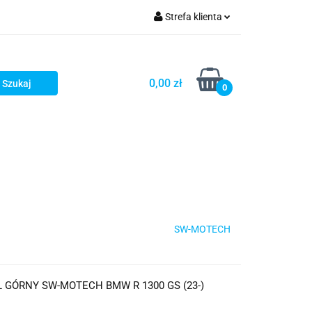
Strefa klienta
iacze
Zaloguj się
Rowerowe
Zarejestruj się
0,00 zł
0
Dodaj zgłoszenie
słony
Dla dzieci
Dla kobiet
SW-MOTECH
GÓRNY SW-MOTECH BMW R 1300 GS (23-)