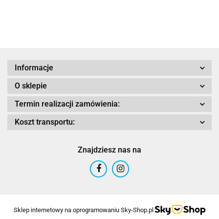
PAN
(17 >18)
TRACER 9
S (21 >
V85
(20)
AMERI
21
22)
TT(19)
1250
Adrenaline
Informacje
O sklepie
Termin realizacji zamówienia:
AIROH
Koszt transportu:
Znajdziesz nas na
Airoh 2016
Sklep internetowy na oprogramowaniu Sky-Shop.pl