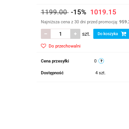
1199.00
-15%
1019.15
Najniższa cena z 30 dni przed promocją:
959.
szt.
Do koszyka
Do przechowalni
Cena przesyłki
0
Dostępność
4
szt.