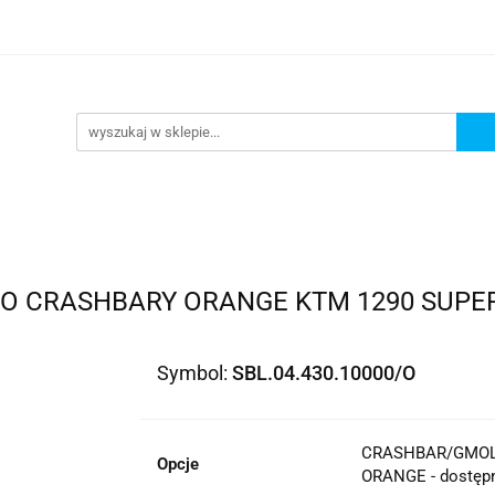
lowe
Bagaż
Buty i odzież
Kaski
Ochran
ony
Dla dzieci
Dla kobiet
Cross i enduro
y i odzież
Kaski
Ochraniacze
Szyby, Gmole, O
ie
/O CRASHBARY ORANGE KTM 1290 SUPER 
Symbol:
SBL.04.430.10000/O
CRASHBAR/GMOL
Opcje
ORANGE - dostęp