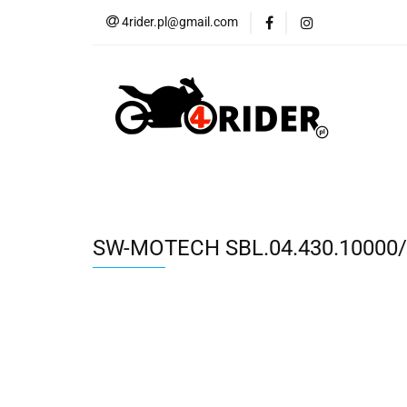
4rider.pl@gmail.com
Akcesoria motocyk
Szyby, Gmole, Osł
Wszystkie
Akcesoria motocyklowe
Bagaż
But
Cross i enduro
Rowerowe
Wszystk
SW-MOTECH SBL.04.430.10000