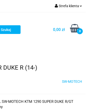
Strefa klienta
iacze
Zaloguj się
Rowerowe
Zarejestruj się
0,00 zł
0
Dodaj zgłoszenie
słony
Dla dzieci
Dla kobiet
DUKE R (14-)
SW-MOTECH
 SW-MOTECH KTM 1290 SUPER DUKE R/GT
ny