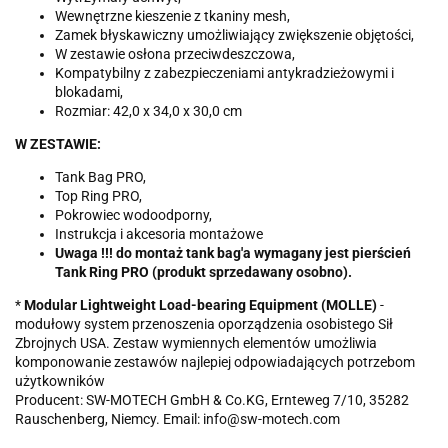
Wewnętrzne kieszenie z tkaniny mesh,
Zamek błyskawiczny umożliwiający zwiększenie objętości,
W zestawie osłona przeciwdeszczowa,
Kompatybilny z zabezpieczeniami antykradzieżowymi i
blokadami,
Rozmiar: 42,0 x 34,0 x 30,0 cm
W ZESTAWIE:
Tank Bag PRO,
Top Ring PRO,
Pokrowiec wodoodporny,
Instrukcja i akcesoria montażowe
Uwaga !!! do montaż tank bag'a wymagany jest pierścień
Tank Ring PRO (produkt sprzedawany osobno).
*
Modular Lightweight Load-bearing Equipment (MOLLE)
-
modułowy system przenoszenia oporządzenia osobistego Sił
Zbrojnych USA. Zestaw wymiennych elementów umożliwia
komponowanie zestawów najlepiej odpowiadających potrzebom
użytkowników
Producent: SW-MOTECH GmbH & Co.KG, Ernteweg 7/10, 35282
Rauschenberg, Niemcy. Email: info@sw-motech.com