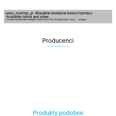
Producenci
100 Procent
Produkty podobne
100%