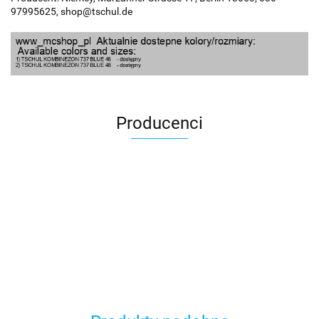
97995625, shop@tschul.de
Producenci
100 Procent