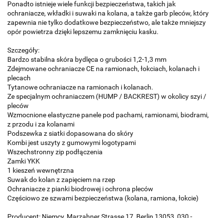
Ponadto istnieje wiele funkcji bezpieczeństwa, takich jak
ochraniacze, wkładki i suwaki na kolana, a także garb pleców, który
zapewnia nie tylko dodatkowe bezpieczeństwo, ale także mniejszy
opór powietrza dzięki lepszemu zamknięciu kasku.
Szczegóły:
Bardzo stabilna skóra bydlęca o grubości 1,2-1,3 mm
Zdejmowane ochraniacze CE na ramionach, łokciach, kolanach i
plecach
Tytanowe ochraniacze na ramionach i kolanach.
Ze specjalnym ochraniaczem (HUMP / BACKREST) ​​w okolicy szyi /
pleców
Wzmocnione elastyczne panele pod pachami, ramionami, biodrami,
z przodu i za kolanami
Podszewka z siatki dopasowana do skóry
Kombi jest uszyty z gumowymi logotypami
Wszechstronny zip podłączenia
Zamki YKK
1 kieszeń wewnętrzna
Suwak do kolan z zapięciem na rzep
Ochraniacze z pianki biodrowej i ochrona pleców
Częściowo ze szwami bezpieczeństwa (kolana, ramiona, łokcie)
Producent: Niemcy, Marzahner Strasse 17, Berlin 13053, 030 -