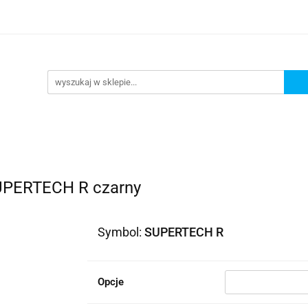
lowe
Bagaż
Buty i odzież
Kaski
Ochran
ony
Dla dzieci
Dla kobiet
Cross i enduro
y i odzież
Kaski
Ochraniacze
Szyby, Gmole, O
ie
UPERTECH R czarny
Symbol:
SUPERTECH R
Opcje