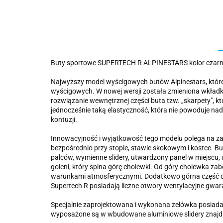
Buty sportowe SUPERTECH R ALPINESTARS kolor czar
Najwyższy model wyścigowych butów Alpinestars, które
wyścigowych. W nowej wersji została zmieniona wkładk
rozwiązanie wewnętrznej części buta tzw. „skarpety", kt
jednocześnie taką elastyczność, która nie powoduje nad
kontuzji.
Innowacyjność i wyjątkowość tego modelu polega na z
bezpośrednio przy stopie, stawie skokowym i kostce. 
palców, wymienne slidery, utwardzony panel w miejscu
goleni, który spina górę cholewki. Od góry cholewka za
warunkami atmosferycznymi. Dodatkowo górna część cho
Supertech R posiadają liczne otwory wentylacyjne gwar
Specjalnie zaprojektowana i wykonana zelówka posia
wyposażone są w wbudowane aluminiowe slidery znajduj