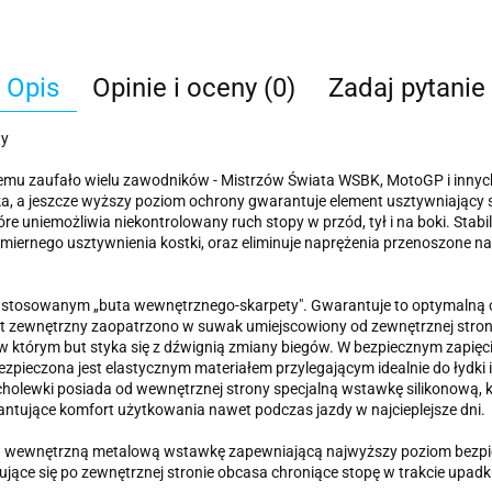
Opis
Opinie i oceny (0)
Zadaj pytanie
ny
mu zaufało wielu zawodników - Mistrzów Świata WSBK, MotoGP i innych
a, a jeszcze wyższy poziom ochrony gwarantuje element usztywniający
óre uniemożliwia niekontrolowany ruch stopy w przód, tył i na boki. Sta
miernego usztywnienia kostki, oraz eliminuje naprężenia przenoszone na
astosowanym „buta wewnętrznego-skarpety". Gwarantuje to optymalną 
But zewnętrzny zaopatrzono w suwak umiejscowiony od zewnętrznej stron
, w którym but styka się z dźwignią zmiany biegów. W bezpiecznym zapi
bezpieczona jest elastycznym materiałem przylegającym idealnie do łydki
lewki posiada od wewnętrznej strony specjalną wstawkę silikonową, kt
antujące komfort użytkowania nawet podczas jazdy w najcieplejsze dni.
da wewnętrzną metalową wstawkę zapewniającą najwyższy poziom bezp
ące się po zewnętrznej stronie obcasa chroniące stopę w trakcie upadk