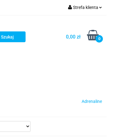
Strefa klienta
iacze
Zaloguj się
Rowerowe
Zarejestruj się
0,00 zł
0
Dodaj zgłoszenie
słony
Dla dzieci
Dla kobiet
Adrenaline