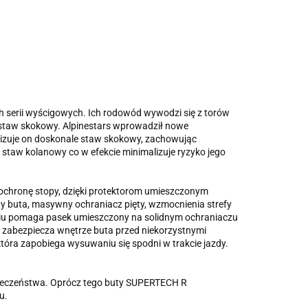
 serii wyścigowych. Ich rodowód wywodzi się z torów
 staw skokowy. Alpinestars wprowadził nowe
bilizuje on doskonale staw skokowy, zachowując
 staw kolanowy co w efekcie minimalizuje ryzyko jego
ochronę stopy, dzięki protektorom umieszczonym
y buta, masywny ochraniacz pięty, wzmocnienia strefy
ęciu pomaga pasek umieszczony na solidnym ochraniaczu
 i zabezpiecza wnętrze buta przed niekorzystnymi
óra zapobiega wysuwaniu się spodni w trakcie jazdy.
ieczeństwa. Oprócz tego buty SUPERTECH R
u.