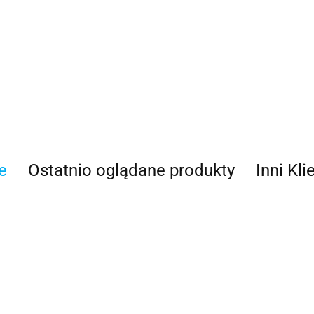
100 Procent
e
Ostatnio oglądane produkty
Inni Kli
100%
Accel