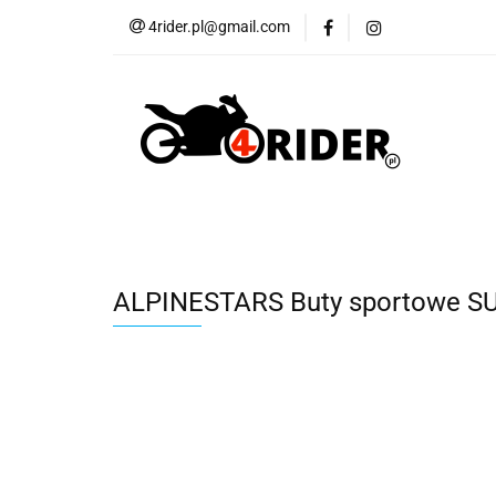
4rider.pl@gmail.com
Akcesoria motocyk
Szyby, Gmole, Osł
Wszystkie
Akcesoria motocyklowe
Bagaż
But
Cross i enduro
Rowerowe
Wszystk
ALPINESTARS Buty sportowe S