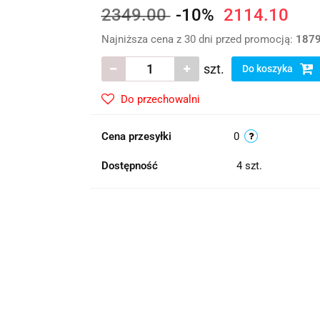
2349.00
-10%
2114.10
Najniższa cena z 30 dni przed promocją:
1879
szt.
Do koszyka
Do przechowalni
Cena przesyłki
0
Dostępność
4
szt.