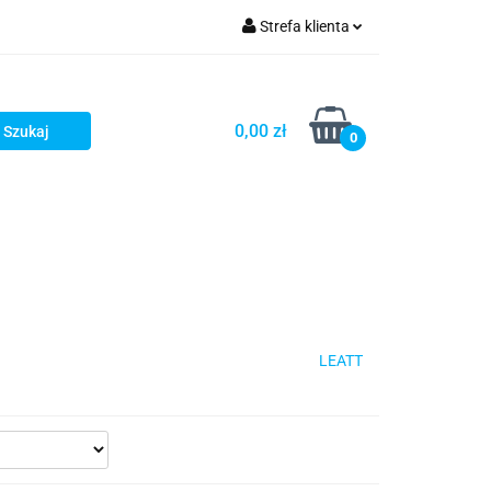
Strefa klienta
iacze
Zaloguj się
Rowerowe
Zarejestruj się
0,00 zł
0
Dodaj zgłoszenie
słony
Dla dzieci
Dla kobiet
LEATT