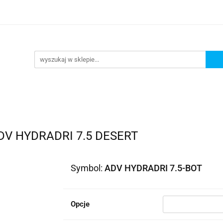
lowe
Bagaż
Buty i odzież
Kaski
Ochran
ony
Dla dzieci
Dla kobiet
Cross i enduro
y i odzież
Kaski
Ochraniacze
Szyby, Gmole, O
ie
V HYDRADRI 7.5 DESERT
Symbol:
ADV HYDRADRI 7.5-BOT
Opcje