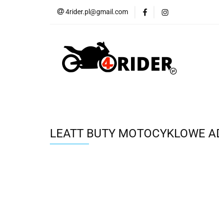
4rider.pl@gmail.com
Akcesoria motocyk
Szyby, Gmole, Osł
Wszystkie
Akcesoria motocyklowe
Bagaż
But
Cross i enduro
Rowerowe
Wszystk
LEATT BUTY MOTOCYKLOWE AD