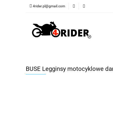
4rider.pl@gmail.com
Akcesoria motocyk
Szyby, Gmole, Osł
Wszystkie
Akcesoria motocyklowe
Bagaż
Buty
Cross i enduro
Rowerowe
Wszystki
BUSE Legginsy motocyklowe da