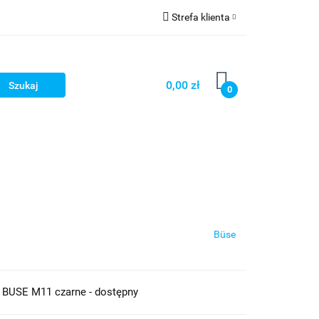
Strefa klienta
cze
Zaloguj się
owerowe
Zarejestruj się
0,00 zł
0
Dodaj zgłoszenie
ony
Dla dzieci
Dla kobiet
Büse
 BUSE M11 czarne - dostępny