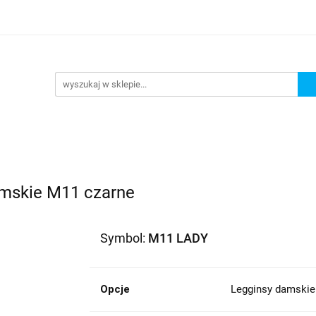
lowe
Bagaż
Buty i odzież
Kaski
Ochrania
ony
Dla dzieci
Dla kobiet
Cross i enduro
R
 i odzież
Kaski
Ochraniacze
Szyby, Gmole, Osł
e
mskie M11 czarne
Symbol:
M11 LADY
Opcje
Legginsy damskie