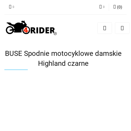
(
0
)
Zaloguj się
Zarejestruj się
Dodaj zgłoszenie
BUSE Spodnie motocyklowe damskie
Highland czarne