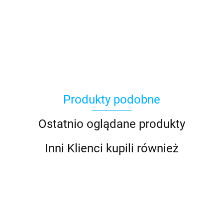
100 Procent
Produkty podobne
100%
Ostatnio oglądane produkty
Inni Klienci kupili również
Accel