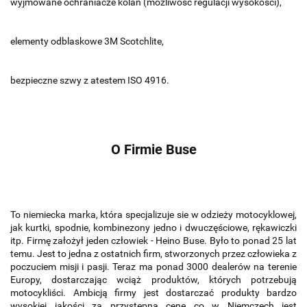
wyjmowane ochraniacze kolan (możliwość regulacji wysokości),
elementy odblaskowe 3M Scotchlite,
bezpieczne szwy z atestem ISO 4916.
O Firmie Buse
To niemiecka marka, która specjalizuje sie w odzieży motocyklowej,
jak kurtki, spodnie, kombinezony jedno i dwuczęściowe, rękawiczki
itp. Firmę założył jeden człowiek - Heino Buse. Było to ponad 25 lat
temu. Jest to jedna z ostatnich firm, stworzonych przez człowieka z
poczuciem misji i pasji. Teraz ma ponad 3000 dealerów na terenie
Europy, dostarczając wciąż produktów, których potrzebują
motocykliści. Ambicją firmy jest dostarczać produkty bardzo
wysokiej jakości za przystępną cenę co w Niemczech jest