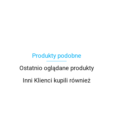
100 Procent
Produkty podobne
100%
Ostatnio oglądane produkty
Inni Klienci kupili również
Accel