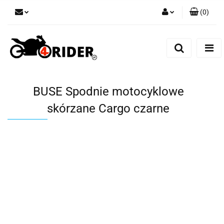
(
0
)
Zaloguj się
Zarejestruj się
Dodaj zgłoszenie
BUSE Spodnie motocyklowe
skórzane Cargo czarne