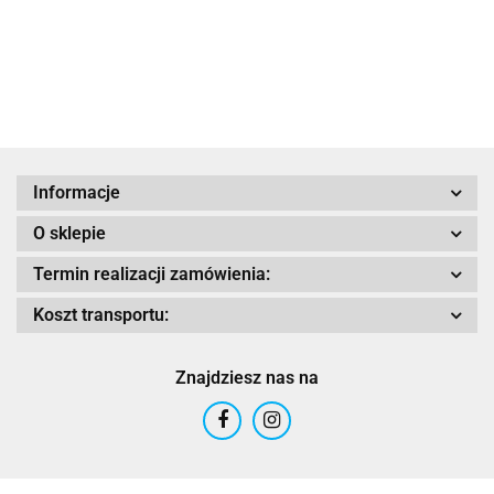
Bozano
Cargo czarne
Cargo czarne
RAPTO
MISSILE V2
czarne
czar
Adrenaline
Informacje
O sklepie
AIROH
Termin realizacji zamówienia:
Koszt transportu:
Znajdziesz nas na
Airoh 2016