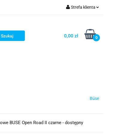
Strefa klienta
iacze
Zaloguj się
Rowerowe
Zarejestruj się
0,00 zł
0
Dodaj zgłoszenie
słony
Dla dzieci
Dla kobiet
Büse
owe BUSE Open Road II czarne - dostępny