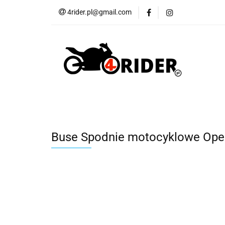
4rider.pl@gmail.com
Akcesoria motocyk
Szyby, Gmole, Osł
Wszystkie
Akcesoria motocyklowe
Bagaż
But
Cross i enduro
Rowerowe
Wszystk
Buse Spodnie motocyklowe Open