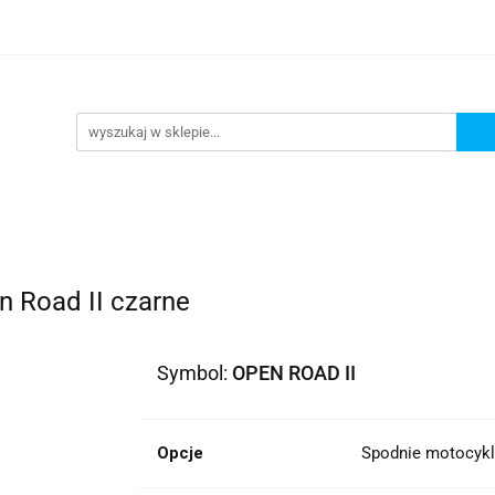
lowe
Bagaż
Buty i odzież
Kaski
Ochran
ony
Dla dzieci
Dla kobiet
Cross i enduro
y i odzież
Kaski
Ochraniacze
Szyby, Gmole, O
ie
 Road II czarne
Symbol:
OPEN ROAD II
Opcje
Spodnie motocykl