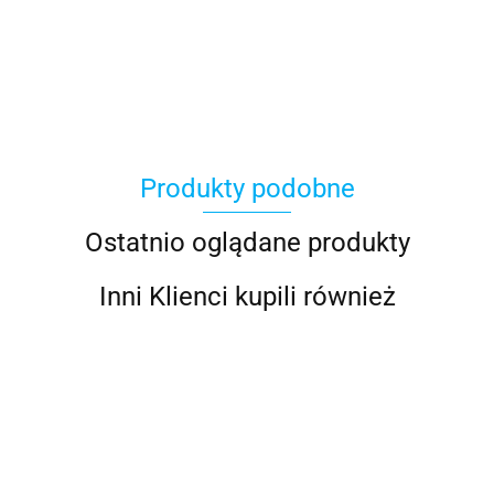
100 Procent
Produkty podobne
100%
Ostatnio oglądane produkty
Inni Klienci kupili również
Accel