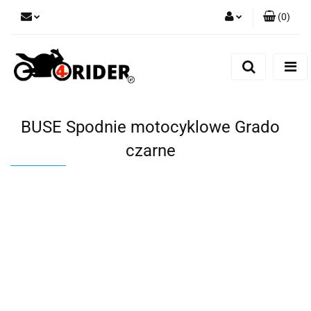
(
0
)
Zaloguj się
Zarejestruj się
Dodaj zgłoszenie
BUSE Spodnie motocyklowe Grado
czarne