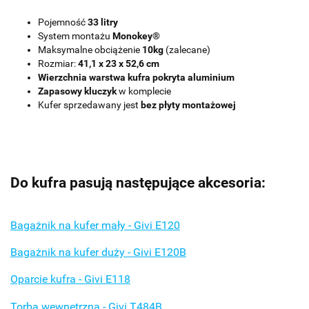
Pojemność
33 litry
System montażu
Monokey®
Maksymalne obciążenie
10kg
(zalecane)
Rozmiar:
41,1 x 23 x 52,6 cm
Wierzchnia warstwa kufra pokryta aluminium
Zapasowy kluczyk
w komplecie
Kufer sprzedawany jest
bez płyty montażowej
Do kufra pasują następujące akcesoria:
Bagażnik na kufer mały - Givi E120
Bagażnik na kufer duży - Givi E120B
Oparcie kufra - Givi E118
Torba wewnętrzna - Givi T484B