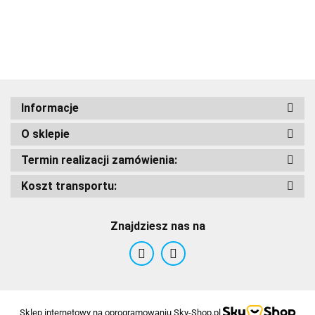
Adrenaline
Dodatkowy
Zamek
Informacje
AIROH
O sklepie
Termin realizacji zamówienia:
Koszt transportu:
Airoh 2016
Znajdziesz nas na
Sklep internetowy na oprogramowaniu Sky-Shop.pl