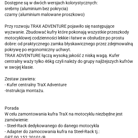
Dostępne są w dwóch wersjach kolorystycznych:
srebrny (aluminium bez pokrycia)
czarny (aluminium malowane proszkowo)
Przy rozwoju TRAX ADVENTURE pojawiło się następujące
wyzwanie. Zbudować kufry które pokonają wszystkie przeszkody
motocyklowej codzienności lekkie i łatwe w obsłudze po prostu
dobre: od praktycznego zamka błyskawicznego przez zdejmowalną
pokrywę po ergonomiczny uchwyt.
TRAX ADVENTURE łączą wysoką jakość z niską wagą. Kufer
centralny waży tylko 46kg czyli należy do grupy najlżejszych kufrów
w swojej klasie.
Zestaw zawiera:
- Kufer centralny TraX Adventure
-Instrukcja montażu.
Porada
W celu zamontowania kufra TraX na motocyklu niezbędne jest
zamówienie:
- Steel-Rack dedykowanego do danego motocykla
- Adapter do zamocowania kufra na Steel-Rack tj.:
GPT.00.152.20101/B