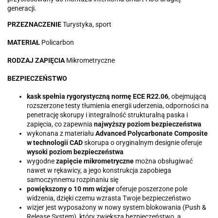
generacji.
PRZEZNACZENIE
Turystyka, sport
MATERIAŁ
Policarbon
RODZAJ ZAPIĘCIA
Mikrometryczne
BEZPIECZEŃSTWO
kask spełnia rygorystyczną normę ECE R22.06
, obejmującą
rozszerzone testy tłumienia energii uderzenia, odporności na
penetrację skorupy i integralność strukturalną paska i
zapięcia, co zapewnia
najwyższy poziom bezpieczeństwa
wykonana z materiału
Advanced Polycarbonate Composite
w technologii CAD
skorupa o oryginalnym designie oferuje
wysoki poziom bezpieczeństwa
wygodne
zapięcie mikrometryczne
można obsługiwać
nawet w rękawicy, a jego konstrukcja zapobiega
samoczynnemu rozpinaniu się
powiększony o 10 mm wizjer
oferuje poszerzone pole
widzenia, dzięki czemu wzrasta Twoje bezpieczeństwo
wizjer jest wyposażony w nowy system blokowania (Push &
Release System), który zwiększa bezpieczeństwo, a