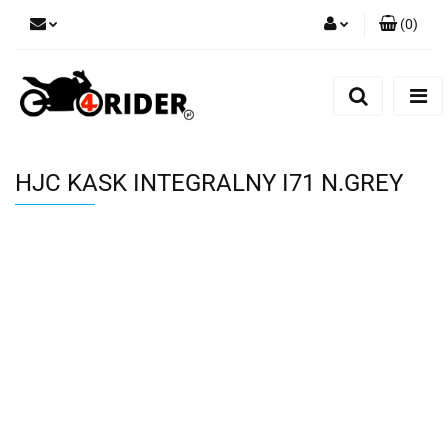
(
0
)
Zaloguj się
Zarejestruj się
Dodaj zgłoszenie
HJC KASK INTEGRALNY I71 N.GREY