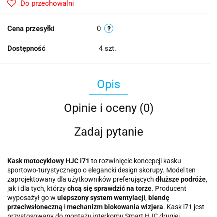
Do przechowalni
Cena przesyłki
0
Dostępność
4
szt.
Opis
Opinie i oceny (0)
Zadaj pytanie
Kask motocyklowy HJC i71
to rozwinięcie koncepcji kasku
sportowo-turystycznego o elegancki design skorupy. Model ten
zaprojektowany dla użytkowników preferujących
dłuższe podróże
,
jak i dla tych, którzy
chcą się sprawdzić na torze
. Producent
wyposażył go w
ulepszony system wentylacji
,
blendę
przeciwsłoneczną
i
mechanizm blokowania wizjera
. Kask i71 jest
przystosowany do montażu interkomu Smart HJC drugiej