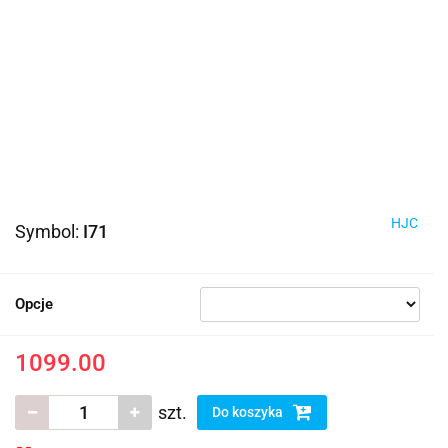
HJC
Symbol:
I71
Opcje
1099.00
szt.
Do koszyka