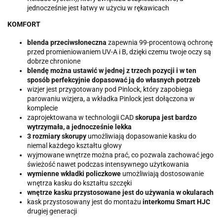
jednocześnie jest łatwy w użyciu w rękawicach
KOMFORT
blenda przeciwsłoneczna
zapewnia 99-procentową ochronę
przed promieniowaniem UV-A i B, dzięki czemu twoje oczy są
dobrze chronione
blendę można ustawić w jednej z trzech pozycji i w ten
sposób perfekcyjnie dopasować ją do własnych potrzeb
wizjer jest przygotowany pod Pinlock, który zapobiega
parowaniu wizjera, a wkładka Pinlock jest dołączona w
komplecie
zaprojektowana w technologii CAD
skorupa jest bardzo
wytrzymała, a jednocześnie lekka
3 rozmiary skorupy
umożliwiają dopasowanie kasku do
niemal każdego kształtu głowy
wyjmowane wnętrze można prać, co pozwala zachować jego
świeżość nawet podczas intensywnego użytkowania
wymienne wkładki policzkowe
umożliwiają dostosowanie
wnętrza kasku do kształtu szczęki
wnętrze kasku przystosowane jest do używania w okularach
kask przystosowany jest do montażu
interkomu Smart HJC
drugiej generacji