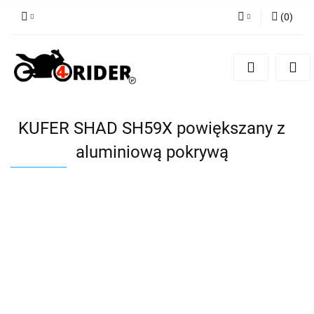
(
0
)
Zaloguj się
Zarejestruj się
Dodaj zgłoszenie
KUFER SHAD SH59X powiększany z
aluminiową pokrywą