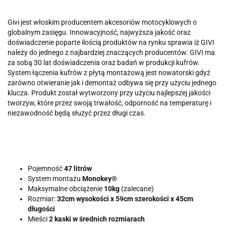
Givi jest włoskim producentem akcesoriów motocyklowych o
globalnym zasięgu. Innowacyjność, najwyższa jakość oraz
doświadczenie poparte ilością produktów na rynku sprawia iż GIVI
należy do jednego z najbardziej znaczących producentów. GIVI ma
za sobą 30 lat doświadczenia oraz badań w produkcji kufrów.
System łączenia kufrów z płytą montażową jest nowatorski gdyż
zarówno otwieranie jak i demontaż odbywa się przy użyciu jednego
klucza. Produkt został wytworzony przy użyciu najlepszej jakości
tworzyw, które przez swoją trwałość, odporność na temperaturę i
niezawodność będą służyć przez długi czas.
Pojemność
47 litrów
System montażu
Monokey®
Maksymalne obciążenie
10kg
(zalecane)
Rozmiar:
32cm wysokości x 59cm szerokości x 45cm
długości
Mieści
2 kaski w średnich rozmiarach