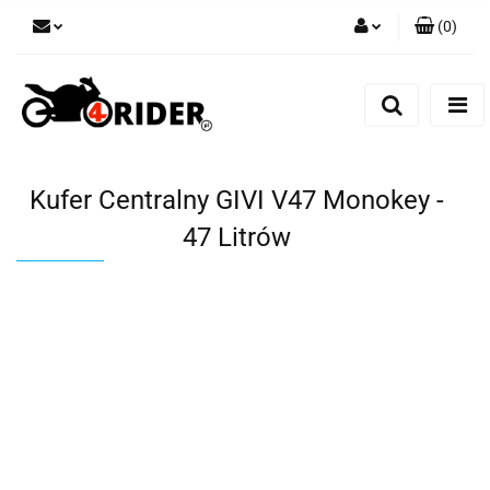
(
0
)
Zaloguj się
Zarejestruj się
Dodaj zgłoszenie
Kufer Centralny GIVI V47 Monokey -
47 Litrów