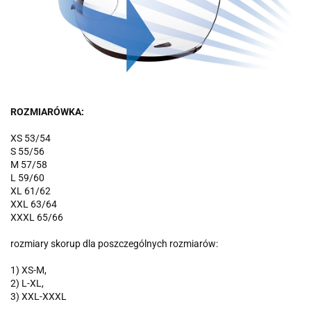
ROZMIARÓWKA:
XS 53/54
S 55/56
M 57/58
L 59/60
XL 61/62
XXL 63/64
XXXL 65/66
rozmiary skorup dla poszczególnych rozmiarów:
1) XS-M,
2) L-XL,
3) XXL-XXXL