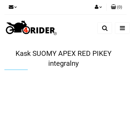
(
0
)
Zaloguj się
Zarejestruj się
Dodaj zgłoszenie
Kask SUOMY APEX RED PIKEY
integralny