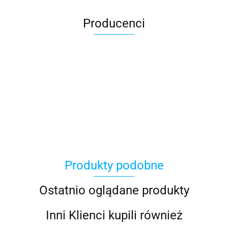
Producenci
100 Procent
Produkty podobne
100%
Ostatnio oglądane produkty
Inni Klienci kupili również