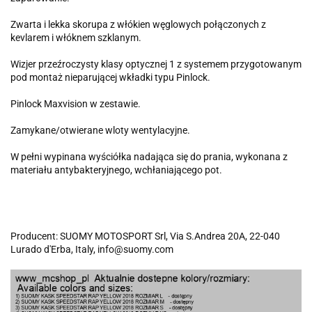
Zwarta i lekka skorupa z włókien węglowych połączonych z
kevlarem i włóknem szklanym.
Wizjer przeźroczysty klasy optycznej 1 z systemem przygotowanym
pod montaż nieparującej wkładki typu Pinlock.
Pinlock Maxvision w zestawie.
Zamykane/otwierane wloty wentylacyjne.
W pełni wypinana wyściółka nadająca się do prania, wykonana z
materiału antybakteryjnego, wchłaniającego pot.
Producent: SUOMY MOTOSPORT Srl, Via S.Andrea 20A, 22-040
Lurado d'Erba, Italy, info@suomy.com