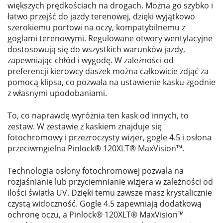
większych prędkościach na drogach. Można go szybko i
łatwo przejść do jazdy terenowej, dzięki wyjątkowo
szerokiemu portowi na oczy, kompatybilnemu z
goglami terenowymi. Regulowane otwory wentylacyjne
dostosowują się do wszystkich warunków jazdy,
zapewniając chłód i wygodę. W zależności od
preferencji kierowcy daszek można całkowicie zdjąć za
pomocą klipsa, co pozwala na ustawienie kasku zgodnie
z własnymi upodobaniami.
To, co naprawdę wyróżnia ten kask od innych, to
zestaw. W zestawie z kaskiem znajduje się
fotochromowy i przezroczysty wizjer, gogle 4.5 i osłona
przeciwmgielna Pinlock® 120XLT® MaxVision™.
Technologia osłony fotochromowej pozwala na
rozjaśnianie lub przyciemnianie wizjera w zależności od
ilości światła UV. Dzięki temu zawsze masz krystalicznie
czystą widoczność. Gogle 4.5 zapewniają dodatkową
ochronę oczu, a Pinlock® 120XLT® MaxVision™