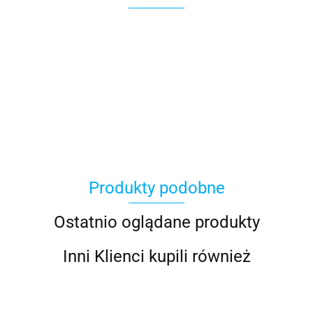
100 Procent
Produkty podobne
100%
Ostatnio oglądane produkty
Inni Klienci kupili również
Accel