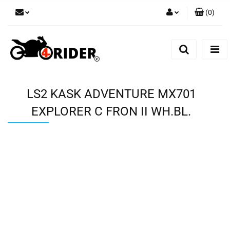
(
0
)
Zaloguj się
Zarejestruj się
Dodaj zgłoszenie
LS2 KASK ADVENTURE MX701
EXPLORER C FRON II WH.BL.