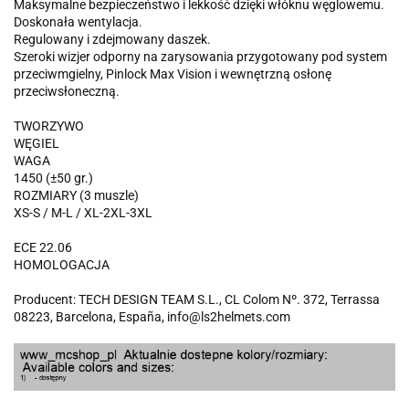
Maksymalne bezpieczeństwo i lekkość dzięki włóknu węglowemu.
Doskonała wentylacja.
Regulowany i zdejmowany daszek.
Szeroki wizjer odporny na zarysowania przygotowany pod system
przeciwmgielny, Pinlock Max Vision i wewnętrzną osłonę
przeciwsłoneczną.
TWORZYWO
WĘGIEL
WAGA
1450 (±50 gr.)
ROZMIARY (3 muszle)
XS-S / M-L / XL-2XL-3XL
ECE 22.06
HOMOLOGACJA
Producent: TECH DESIGN TEAM S.L., CL Colom Nº. 372, Terrassa
08223, Barcelona, España, info@ls2helmets.com