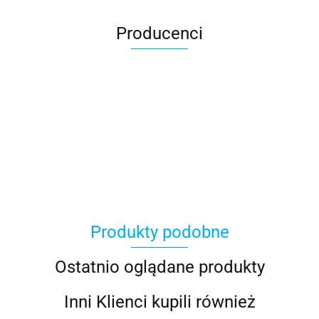
Producenci
100 Procent
Produkty podobne
100%
Ostatnio oglądane produkty
Inni Klienci kupili również