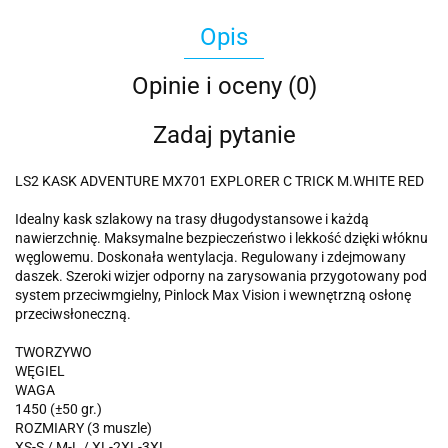
Opis
Opinie i oceny (0)
Zadaj pytanie
LS2 KASK ADVENTURE MX701 EXPLORER C TRICK M.WHITE RED
Idealny kask szlakowy na trasy długodystansowe i każdą
nawierzchnię. Maksymalne bezpieczeństwo i lekkość dzięki włóknu
węglowemu. Doskonała wentylacja. Regulowany i zdejmowany
daszek. Szeroki wizjer odporny na zarysowania przygotowany pod
system przeciwmgielny, Pinlock Max Vision i wewnętrzną osłonę
przeciwsłoneczną.
TWORZYWO
WĘGIEL
WAGA
1450 (±50 gr.)
ROZMIARY (3 muszle)
XS-S / M-L / XL-2XL-3XL