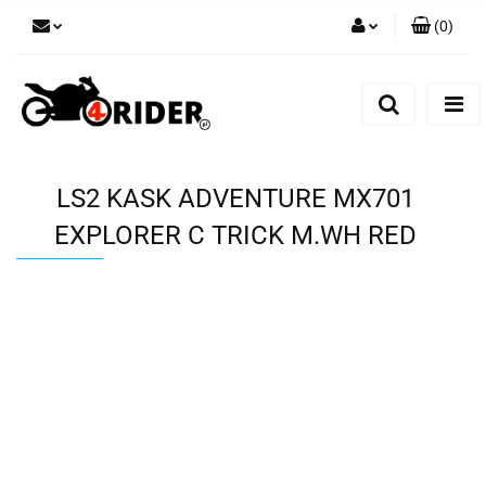
(
0
)
Zaloguj się
Zarejestruj się
Dodaj zgłoszenie
LS2 KASK ADVENTURE MX701
EXPLORER C TRICK M.WH RED