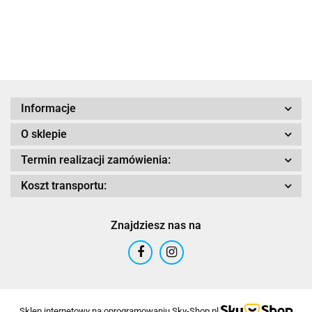
GREY GLOSS
BLACK MATT
WHITE
GREY MATT
YELL
GLOSS
Adrenaline
Informacje
O sklepie
AIROH
Termin realizacji zamówienia:
Koszt transportu:
Znajdziesz nas na
Airoh 2016
Sklep internetowy na oprogramowaniu Sky-Shop.pl