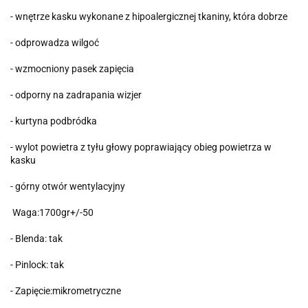
- wnętrze kasku wykonane z hipoalergicznej tkaniny, która dobrze
- odprowadza wilgoć
- wzmocniony pasek zapięcia
- odporny na zadrapania wizjer
- kurtyna podbródka
- wylot powietra z tyłu głowy poprawiający obieg powietrza w
kasku
- górny otwór wentylacyjny
Waga:1700gr+/-50
- Blenda: tak
- Pinlock: tak
- Zapięcie:mikrometryczne