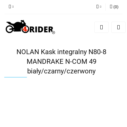
(
0
)
Zaloguj się
Zarejestruj się
Dodaj zgłoszenie
NOLAN Kask integralny N80-8
MANDRAKE N-COM 49
biały/czarny/czerwony