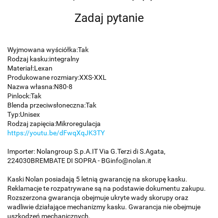
Zadaj pytanie
Wyjmowana wyściółka:Tak
Rodzaj kasku:integralny
Materiał:Lexan
Produkowane rozmiary:XXS-XXL
Nazwa własna:N80-8
Pinlock:Tak
Blenda przeciwsłoneczna:Tak
Typ:Unisex
Rodzaj zapięcia:Mikroregulacja
https://youtu.be/dFwqXqJK3TY
Importer: Nolangroup S.p.A.IT Via G.Terzi di S.Agata,
224030BREMBATE DI SOPRA - BGinfo@nolan.it
Kaski Nolan posiadają 5 letnią gwarancję na skorupę kasku.
Reklamacje te rozpatrywane są na podstawie dokumentu zakupu.
Rozszerzona gwarancja obejmuje ukryte wady skorupy oraz
wadliwie działające mechanizmy kasku. Gwarancja nie obejmuje
uszkodzeń mechanicznych.