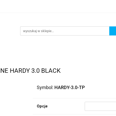
lowe
Bagaż
Buty i odzież
Kaski
Ochrania
ony
Dla dzieci
Dla kobiet
Cross i enduro
R
 i odzież
Kaski
Ochraniacze
Szyby, Gmole, Osł
e
NE HARDY 3.0 BLACK
Symbol:
HARDY-3.0-TP
Opcje