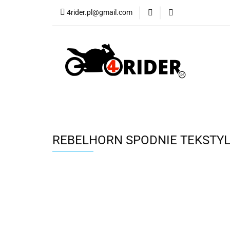
4rider.pl@gmail.com
Akcesoria motocyk
Szyby, Gmole, Osł
Wszystkie
Akcesoria motocyklowe
Bagaż
Buty
Cross i enduro
Rowerowe
Wszystki
REBELHORN SPODNIE TEKSTYL