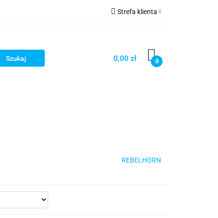
Strefa klienta
cze
Zaloguj się
owerowe
Zarejestruj się
0,00 zł
0
Dodaj zgłoszenie
ony
Dla dzieci
Dla kobiet
REBELHORN