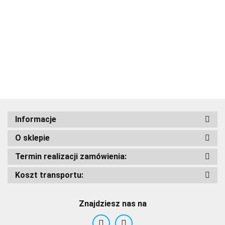
927.00
SHAD KUFER SH48
1125.
z
TITANIUM
aluminiową
NAKŁADKA+OPARCIE
pokrywą
1100.00
990.00
Adrenaline
Informacje
AIROH
O sklepie
Termin realizacji zamówienia:
Koszt transportu:
Airoh 2016
Znajdziesz nas na