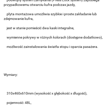
podwójny system zamykania (Press Lock System) zapobiega
przypadkowemu otwarciu kufra podczas jazdy,
płyta montażowa umożliwia szybkie i proste zakładanie lub
zdejmowanie kufra,
jest w stanie pomieścić dwa kaski integralne,
wymienne pokrywy w różnych kolorach (dostępne dodatkowo),
możliwość zainstalowania światła stopu i oparcia pasażera.
Wymiary:
310x460x610mm (wysokość x głębokość x długość),
pojemność: 48L,