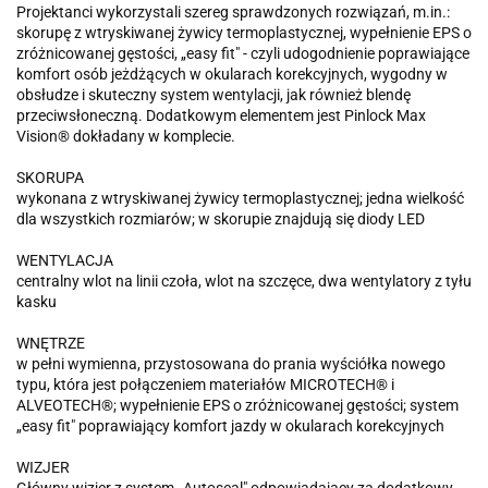
Projektanci wykorzystali szereg sprawdzonych rozwiązań, m.in.:
skorupę z wtryskiwanej żywicy termoplastycznej, wypełnienie EPS o
zróżnicowanej gęstości, „easy fit" - czyli udogodnienie poprawiające
komfort osób jeżdżących w okularach korekcyjnych, wygodny w
obsłudze i skuteczny system wentylacji, jak również blendę
przeciwsłoneczną. Dodatkowym elementem jest Pinlock Max
Vision® dokładany w komplecie.
SKORUPA
wykonana z wtryskiwanej żywicy termoplastycznej; jedna wielkość
dla wszystkich rozmiarów; w skorupie znajdują się diody LED
WENTYLACJA
centralny wlot na linii czoła, wlot na szczęce, dwa wentylatory z tyłu
kasku
WNĘTRZE
w pełni wymienna, przystosowana do prania wyściółka nowego
typu, która jest połączeniem materiałów MICROTECH® i
ALVEOTECH®; wypełnienie EPS o zróżnicowanej gęstości; system
„easy fit" poprawiający komfort jazdy w okularach korekcyjnych
WIZJER