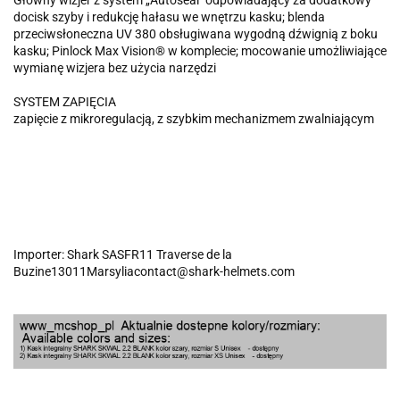
Główny wizjer z system „Autoseal" odpowiadający za dodatkowy
docisk szyby i redukcję hałasu we wnętrzu kasku; blenda
przeciwsłoneczna UV 380 obsługiwana wygodną dźwignią z boku
kasku; Pinlock Max Vision® w komplecie; mocowanie umożliwiające
wymianę wizjera bez użycia narzędzi
SYSTEM ZAPIĘCIA
zapięcie z mikroregulacją, z szybkim mechanizmem zwalniającym
Importer: Shark SASFR11 Traverse de la
Buzine13011Marsyliacontact@shark-helmets.com