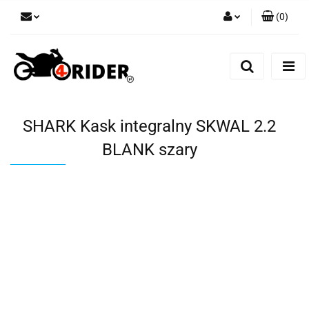
(
0
)
Zaloguj się
Zarejestruj się
Dodaj zgłoszenie
SHARK Kask integralny SKWAL 2.2
BLANK szary