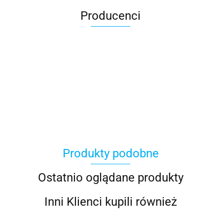
Producenci
100 Procent
Produkty podobne
100%
Ostatnio oglądane produkty
Inni Klienci kupili również