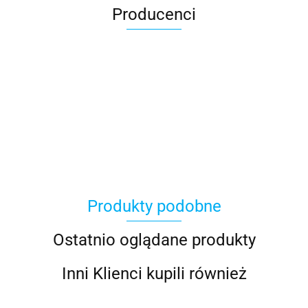
Producenci
100 Procent
Produkty podobne
100%
Ostatnio oglądane produkty
Inni Klienci kupili również