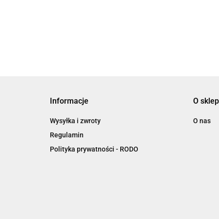
S (21 > 22)
1159.00
1009.00
1252.47
(17 >18)
9 21
961.97
837.47
Informacje
O sklep
Wysyłka i zwroty
O nas
Regulamin
Polityka prywatności - RODO