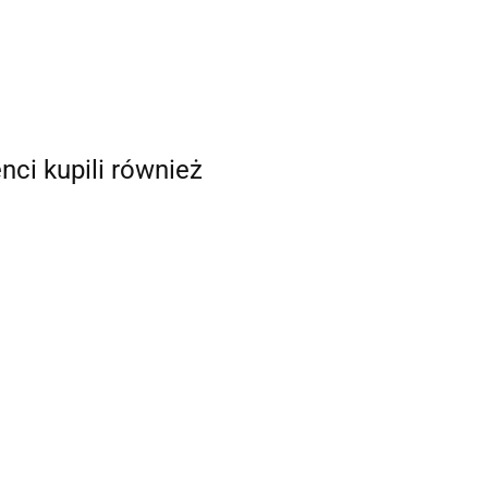
enci kupili również
GIVI OSŁONA
GIVI OSŁONA
SŁONA
SILNIKA GMOLE
SILNIKA GMOLE
A GMOLE
MOTO MORINI X-