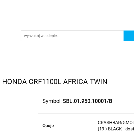
lowe
Bagaż
Buty i odzież
Kaski
Ochran
ony
Dla dzieci
Dla kobiet
Cross i enduro
y i odzież
Kaski
Ochraniacze
Szyby, Gmole, O
ie
HONDA CRF1100L AFRICA TWIN
Symbol:
SBL.01.950.10001/B
CRASHBAR/GMOL
Opcje
(19-) BLACK - dos