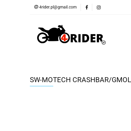
4rider.pl@gmail.com
Akcesoria motocyk
Szyby, Gmole, Osł
Wszystkie
Akcesoria motocyklowe
Bagaż
But
Cross i enduro
Rowerowe
Wszystk
SW-MOTECH CRASHBAR/GMOL 