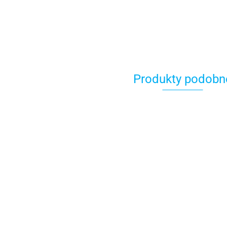
Produkty podobn
GIVI GMOLE
GIVI GMOLE
GIVI GITN2159B
KTM 1290
OSŁONA SILN
GMOLE SILNIKA
Super Adventure
1509.00
BMW R 1200 
YAMAHA TRACER