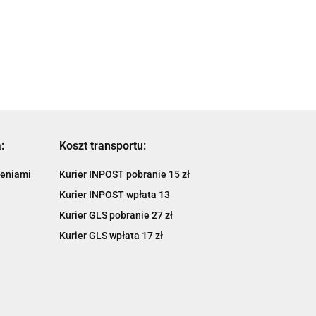
HONDA CRF1100L
OWANE-
1099.00
1179.00
Cape 649
Africa Tw
912.17
750GS
978.57
:
Koszt transportu:
ieniami
Kurier INPOST pobranie 15 zł
Kurier INPOST wpłata 13
Kurier GLS pobranie 27 zł
Kurier GLS wpłata 17 zł