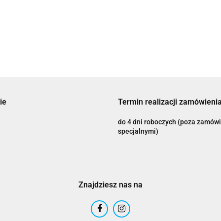
(24)
1109.00
(2024)
CHROM
Acerbis
837.47
660 21 2
1103.07
1669.00
920.47
BMW F
1385.27
Adrenaline
ie
Termin realizacji zamówienia
do 4 dni roboczych (poza zamów
specjalnymi)
AIROH
Znajdziesz nas na