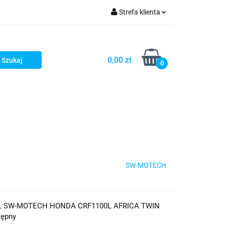
Strefa klienta
iacze
Zaloguj się
Rowerowe
Zarejestruj się
0,00 zł
0
Dodaj zgłoszenie
słony
Dla dzieci
Dla kobiet
SW-MOTECH
 SW-MOTECH HONDA CRF1100L AFRICA TWIN
tępny