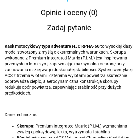
Opinie i oceny (0)
Zadaj pytanie
Kask motocyklowy typu adventure HJC RPHA-60
to wysokiej klasy
model stworzony z myślą o ekstremalnych warunkach. Skorupa
wykonana z Premium Integrated Matrix (P.I.M.) jest inspirowana
przemysłem lotniczym, zapewniając maksymalną ochronę przy
zachowaniu niskiej wagi i doskonałej stabilności. System wentylacji
ACS z trzema wlotami i czterema wylotami powietrza skutecznie
odprowadza ciepło, a aerodynamiczna konstrukcja skorupy
redukuje opór powietrza, zapewniając stabilność przy dużych
prędkościach.
Dane techniczne:
Skorupa:
Premium Integrated Matrix (P.I.M.) wzmacniana
żywicą epoksydową, lekka, wytrzymała i stabilna
Wentylacja:
system ACS (Advanced Channeling Ventilation