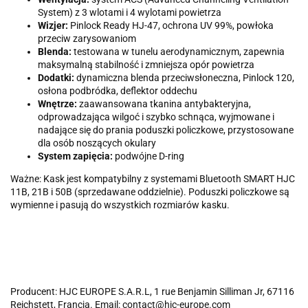
System) z 3 wlotami i 4 wylotami powietrza
Wizjer:
Pinlock Ready HJ-47, ochrona UV 99%, powłoka
przeciw zarysowaniom
Blenda:
testowana w tunelu aerodynamicznym, zapewnia
maksymalną stabilność i zmniejsza opór powietrza
Dodatki:
dynamiczna blenda przeciwsłoneczna, Pinlock 120,
osłona podbródka, deflektor oddechu
Wnętrze:
zaawansowana tkanina antybakteryjna,
odprowadzająca wilgoć i szybko schnąca, wyjmowane i
nadające się do prania poduszki policzkowe, przystosowane
dla osób noszących okulary
System zapięcia:
podwójne D-ring
Ważne: Kask jest kompatybilny z systemami Bluetooth SMART HJC
11B, 21B i 50B (sprzedawane oddzielnie). Poduszki policzkowe są
wymienne i pasują do wszystkich rozmiarów kasku.
Producent: HJC EUROPE S.A.R.L, 1 rue Benjamin Silliman Jr, 67116
Reichstett, Francja. Email: contact@hjc-europe.com