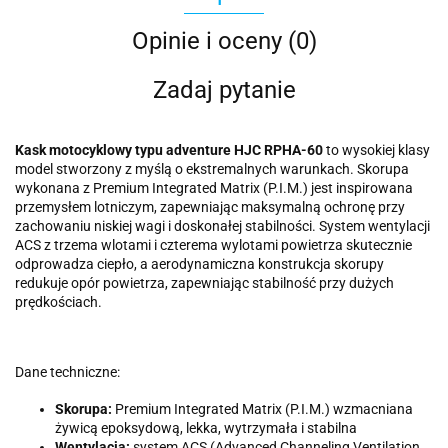
Opinie i oceny (0)
Zadaj pytanie
Kask motocyklowy typu adventure HJC RPHA-60
to wysokiej klasy
model stworzony z myślą o ekstremalnych warunkach. Skorupa
wykonana z Premium Integrated Matrix (P.I.M.) jest inspirowana
przemysłem lotniczym, zapewniając maksymalną ochronę przy
zachowaniu niskiej wagi i doskonałej stabilności. System wentylacji
ACS z trzema wlotami i czterema wylotami powietrza skutecznie
odprowadza ciepło, a aerodynamiczna konstrukcja skorupy
redukuje opór powietrza, zapewniając stabilność przy dużych
prędkościach.
Dane techniczne:
Skorupa:
Premium Integrated Matrix (P.I.M.) wzmacniana
żywicą epoksydową, lekka, wytrzymała i stabilna
Wentylacja:
system ACS (Advanced Channeling Ventilation