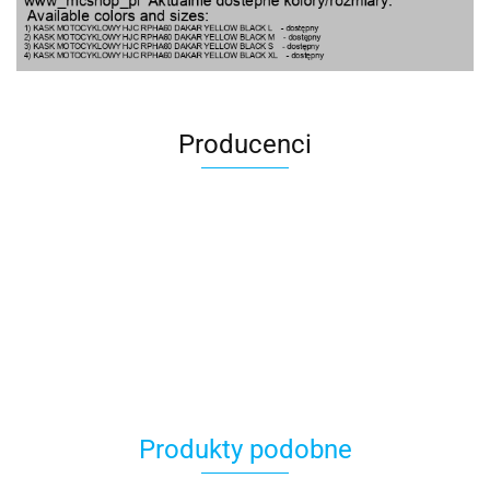
Producenci
100 Procent
Produkty podobne
100%