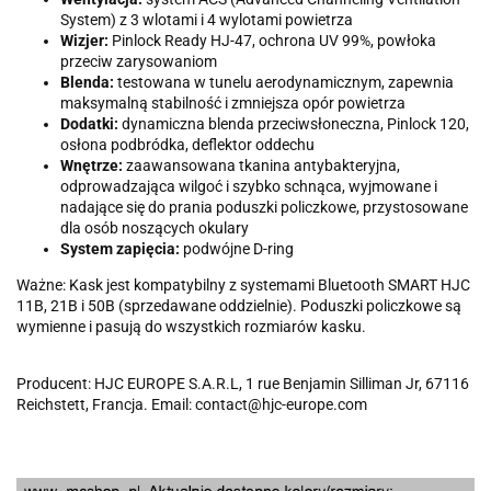
System) z 3 wlotami i 4 wylotami powietrza
Wizjer:
Pinlock Ready HJ-47, ochrona UV 99%, powłoka
przeciw zarysowaniom
Blenda:
testowana w tunelu aerodynamicznym, zapewnia
maksymalną stabilność i zmniejsza opór powietrza
Dodatki:
dynamiczna blenda przeciwsłoneczna, Pinlock 120,
osłona podbródka, deflektor oddechu
Wnętrze:
zaawansowana tkanina antybakteryjna,
odprowadzająca wilgoć i szybko schnąca, wyjmowane i
nadające się do prania poduszki policzkowe, przystosowane
dla osób noszących okulary
System zapięcia:
podwójne D-ring
Ważne: Kask jest kompatybilny z systemami Bluetooth SMART HJC
11B, 21B i 50B (sprzedawane oddzielnie). Poduszki policzkowe są
wymienne i pasują do wszystkich rozmiarów kasku.
Producent: HJC EUROPE S.A.R.L, 1 rue Benjamin Silliman Jr, 67116
Reichstett, Francja. Email: contact@hjc-europe.com