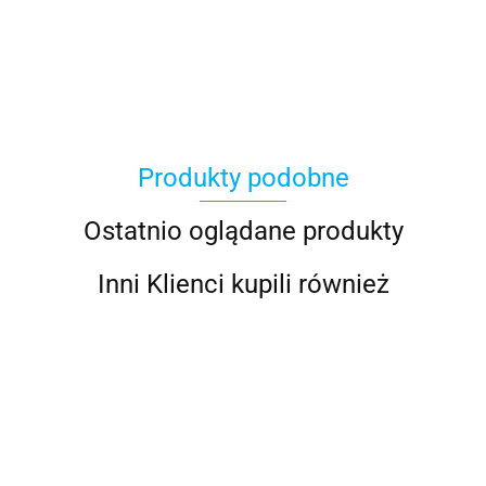
100 Procent
Produkty podobne
100%
Ostatnio oglądane produkty
Inni Klienci kupili również
Accel