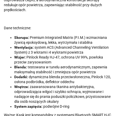
odprowadza ciepło, a aerodynamiczna konstrukcja skorupy
redukuje opór powietrza, zapewniając stabilność przy dużych
prędkościach.
Dane techniczne:
Skorupa:
Premium Integrated Matrix (P.I.M.) wzmacniana
żywicą epoksydową, lekka, wytrzymała i stabilna
Wentylacja:
system ACS (Advanced Channeling Ventilation
System) z 3 wlotami i 4 wylotami powietrza
Wizjer:
Pinlock Ready HJ-47, ochrona UV 99%, powłoka
przeciw zarysowaniom
Blenda:
testowana w tunelu aerodynamicznym, zapewnia
maksymalną stabilność i zmniejsza opór powietrza
Dodatki:
dynamiczna blenda przeciwsłoneczna, Pinlock 120,
osłona podbródka, deflektor oddechu
Wnętrze:
zaawansowana tkanina antybakteryjna,
odprowadzająca wilgoć i szybko schnąca, wyjmowane i
nadające się do prania poduszki policzkowe, przystosowane
dla osób noszących okulary
System zapięcia:
podwójne D-ring
Ważne: Kask jest kompatybilny z systemami Bluetooth SMART HJC