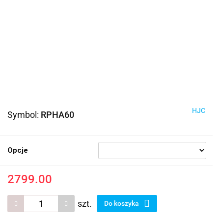
HJC
Symbol:
RPHA60
Opcje
2799.00
szt.
Do koszyka