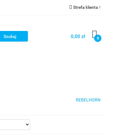
Strefa klienta
cze
Zaloguj się
owerowe
Zarejestruj się
0,00 zł
0
Dodaj zgłoszenie
ony
Dla dzieci
Dla kobiet
REBELHORN