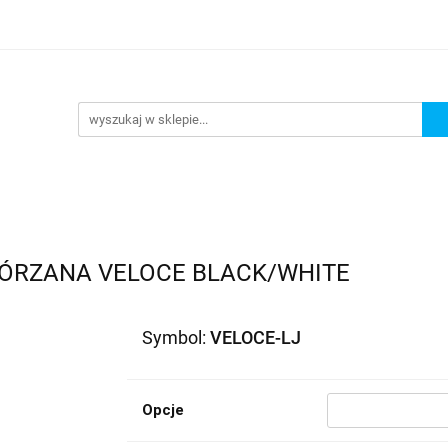
lowe
Bagaż
Buty i odzież
Kaski
Ochrania
ony
Dla dzieci
Dla kobiet
Cross i enduro
R
 i odzież
Kaski
Ochraniacze
Szyby, Gmole, Osł
e
ÓRZANA VELOCE BLACK/WHITE
Symbol:
VELOCE-LJ
Opcje