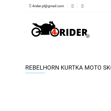
4rider.pl@gmail.com
Akcesoria motocyk
Szyby, Gmole, Osł
Wszystkie
Akcesoria motocyklowe
Bagaż
Buty
Cross i enduro
Rowerowe
Wszystki
REBELHORN KURTKA MOTO SK