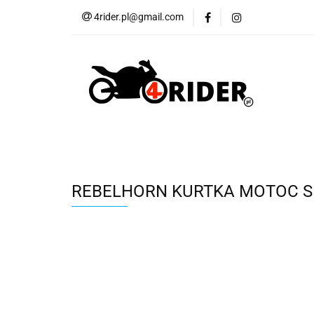
4rider.pl@gmail.com
Akcesoria motocyk
Szyby, Gmole, Osł
Wszystkie
Akcesoria motocyklowe
Bagaż
But
Cross i enduro
Rowerowe
Wszystk
REBELHORN KURTKA MOTOC S