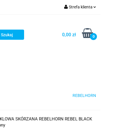
Strefa klienta
iacze
Zaloguj się
Rowerowe
Zarejestruj się
0,00 zł
0
Dodaj zgłoszenie
słony
Dla dzieci
Dla kobiet
REBELHORN
KLOWA SKÓRZANA REBELHORN REBEL BLACK
pny