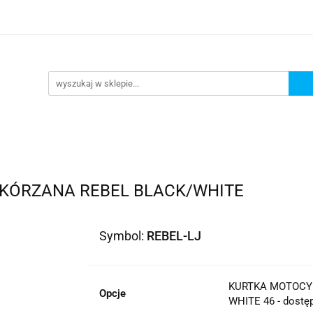
lowe
Bagaż
Buty i odzież
Kaski
Ochran
ony
Dla dzieci
Dla kobiet
Cross i enduro
y i odzież
Kaski
Ochraniacze
Szyby, Gmole, O
ie
KÓRZANA REBEL BLACK/WHITE
Symbol:
REBEL-LJ
KURTKA MOTOCY
Opcje
WHITE 46 - dostę