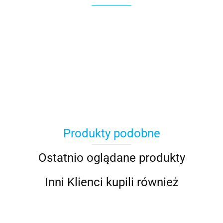
100 Procent
Produkty podobne
100%
Ostatnio oglądane produkty
Inni Klienci kupili również
Accel