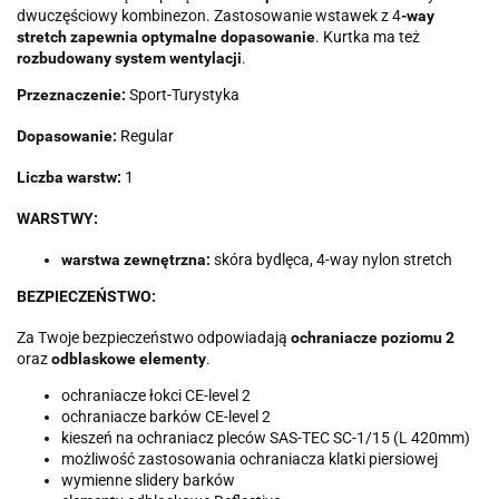
dwuczęściowy kombinezon. Zastosowanie wstawek z 4
-way
stretch zapewnia optymalne dopasowanie
. Kurtka ma też
rozbudowany system wentylacji
.
Przeznaczenie:
Sport-Turystyka
Dopasowanie:
Regular
Liczba warstw:
1
WARSTWY:
warstwa zewnętrzna:
skóra bydlęca, 4-way nylon stretch
BEZPIECZEŃSTWO:
Za Twoje bezpieczeństwo odpowiadają
ochraniacze poziomu 2
oraz
odblaskowe elementy
.
ochraniacze łokci CE-level 2
ochraniacze barków CE-level 2
kieszeń na ochraniacz pleców SAS-TEC SC-1/15 (L 420mm)
możliwość zastosowania ochraniacza klatki piersiowej
wymienne slidery barków