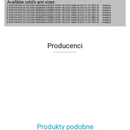
Producenci
100 Procent
Produkty podobne
100%