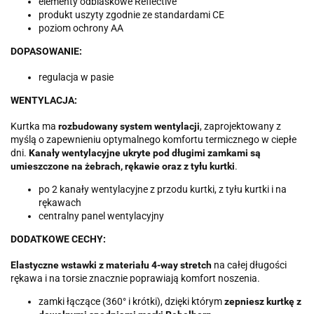
elementy odblaskowe Reflective
produkt uszyty zgodnie ze standardami CE
poziom ochrony AA
DOPASOWANIE:
regulacja w pasie
WENTYLACJA:
Kurtka ma
rozbudowany system wentylacji
, zaprojektowany z
myślą o zapewnieniu optymalnego komfortu termicznego w ciepłe
dni.
Kanały wentylacyjne ukryte pod długimi zamkami są
umieszczone na żebrach, rękawie oraz z tyłu kurtki
.
po 2 kanały wentylacyjne z przodu kurtki, z tyłu kurtki i na
rękawach
centralny panel wentylacyjny
DODATKOWE CECHY:
Elastyczne wstawki z materiału 4-way stretch
na całej długości
rękawa i na torsie znacznie poprawiają komfort noszenia.
zamki łączące (360° i krótki), dzięki którym
zepniesz kurtkę z