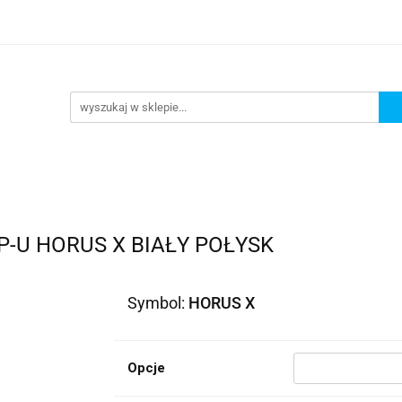
lowe
Bagaż
Buty i odzież
Kaski
Ochrania
ony
Dla dzieci
Dla kobiet
Cross i enduro
R
 i odzież
Kaski
Ochraniacze
Szyby, Gmole, Osł
e
-U HORUS X BIAŁY POŁYSK
Symbol:
HORUS X
Opcje