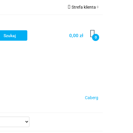
Strefa klienta
cze
Zaloguj się
owerowe
Zarejestruj się
0,00 zł
0
Dodaj zgłoszenie
ony
Dla dzieci
Dla kobiet
Caberg