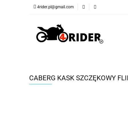
4rider.pl@gmail.com
Akcesoria motocyk
Szyby, Gmole, Osł
Wszystkie
Akcesoria motocyklowe
Bagaż
Buty
Cross i enduro
Rowerowe
Wszystki
CABERG KASK SZCZĘKOWY FLIP