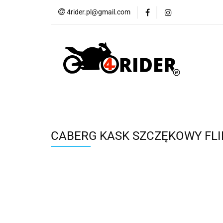
4rider.pl@gmail.com
Akcesoria motocyk
Szyby, Gmole, Osł
Wszystkie
Akcesoria motocyklowe
Bagaż
But
Cross i enduro
Rowerowe
Wszystk
CABERG KASK SZCZĘKOWY FLI