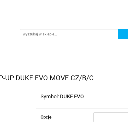
lowe
Bagaż
Buty i odzież
Kaski
Ochran
ony
Dla dzieci
Dla kobiet
Cross i enduro
y i odzież
Kaski
Ochraniacze
Szyby, Gmole, O
ie
P-UP DUKE EVO MOVE CZ/B/C
Symbol:
DUKE EVO
Opcje