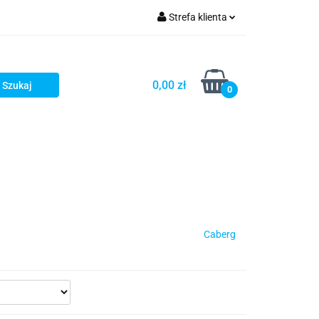
Strefa klienta
iacze
Zaloguj się
Rowerowe
Zarejestruj się
0,00 zł
0
Dodaj zgłoszenie
słony
Dla dzieci
Dla kobiet
Caberg