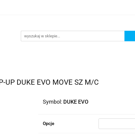
lowe
Bagaż
Buty i odzież
Kaski
Ochran
ony
Dla dzieci
Dla kobiet
Cross i enduro
y i odzież
Kaski
Ochraniacze
Szyby, Gmole, O
ie
P-UP DUKE EVO MOVE SZ M/C
Symbol:
DUKE EVO
Opcje