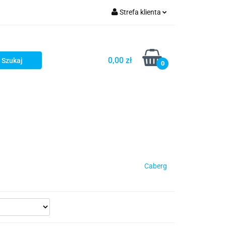
Strefa klienta
iacze
Zaloguj się
Rowerowe
Zarejestruj się
0,00 zł
0
Dodaj zgłoszenie
słony
Dla dzieci
Dla kobiet
Caberg