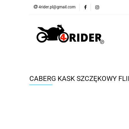
4rider.pl@gmail.com
Akcesoria motocyk
Szyby, Gmole, Osł
Wszystkie
Akcesoria motocyklowe
Bagaż
But
Cross i enduro
Rowerowe
Wszystk
CABERG KASK SZCZĘKOWY FLI