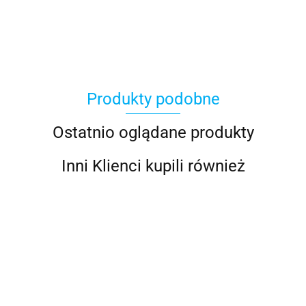
100 Procent
Produkty podobne
100%
Ostatnio oglądane produkty
Inni Klienci kupili również
Accel
G
GIVI
OSŁONA
GIVI
GIVI
GIVI
GIVI