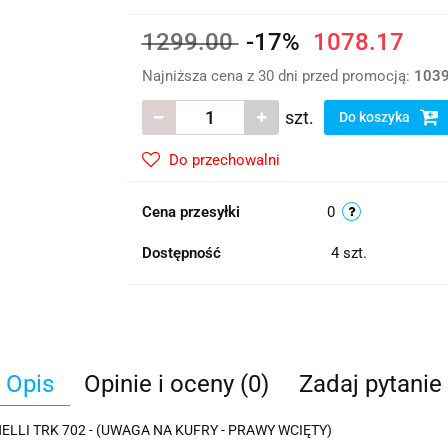
1299.00
-17%
1078.17
Najniższa cena z 30 dni przed promocją:
1039
szt.
Do koszyka
Do przechowalni
Cena przesyłki
0
Dostępność
4
szt.
Opis
Opinie i oceny (0)
Zadaj pytanie
LLI TRK 702 - (UWAGA NA KUFRY - PRAWY WCIĘTY)