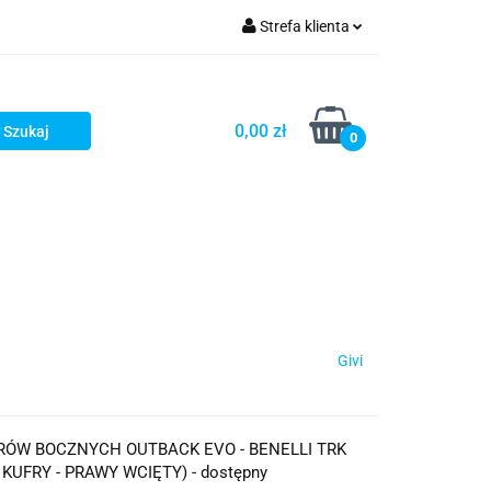
Strefa klienta
iacze
Zaloguj się
Rowerowe
Zarejestruj się
0,00 zł
0
Dodaj zgłoszenie
słony
Dla dzieci
Dla kobiet
Givi
FRÓW BOCZNYCH OUTBACK EVO - BENELLI TRK
 KUFRY - PRAWY WCIĘTY) - dostępny