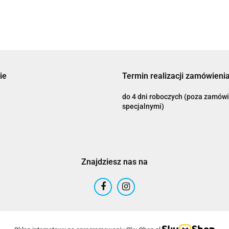
Adrenaline
ie
Termin realizacji zamówienia
do 4 dni roboczych (poza zamów
specjalnymi)
AIROH
Znajdziesz nas na
Airoh 2016