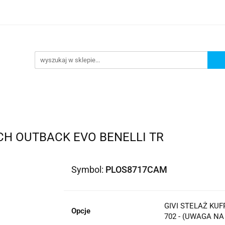
lowe
Bagaż
Buty i odzież
Kaski
Ochran
ony
Dla dzieci
Dla kobiet
Cross i enduro
y i odzież
Kaski
Ochraniacze
Szyby, Gmole, O
ie
CH OUTBACK EVO BENELLI TR
Symbol:
PLOS8717CAM
GIVI STELAŻ KU
Opcje
702 - (UWAGA NA