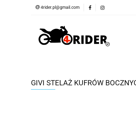
4rider.pl@gmail.com
Akcesoria motocyk
Szyby, Gmole, Osł
Wszystkie
Akcesoria motocyklowe
Bagaż
But
Cross i enduro
Rowerowe
Wszystk
GIVI STELAŻ KUFRÓW BOCZNY