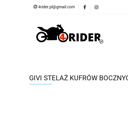
4rider.pl@gmail.com
Akcesoria motocyk
Szyby, Gmole, Osł
Wszystkie
Akcesoria motocyklowe
Bagaż
But
Cross i enduro
Rowerowe
Wszystk
GIVI STELAŻ KUFRÓW BOCZNYC