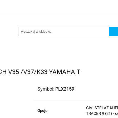
lowe
Bagaż
Buty i odzież
Kaski
Ochran
ony
Dla dzieci
Dla kobiet
Cross i enduro
y i odzież
Kaski
Ochraniacze
Szyby, Gmole, O
ie
H V35 /V37/K33 YAMAHA T
Symbol:
PLX2159
GIVI STELAŻ KUF
Opcje
TRACER 9 (21) - d