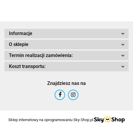
(16-17)
Tracer 900
1000
F
Adrenaline
Informacje
O sklepie
AIROH
Termin realizacji zamówienia:
Koszt transportu:
Znajdziesz nas na
Airoh 2016
Sklep internetowy na oprogramowaniu Sky-Shop.pl