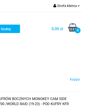
Strefa klienta
iacze
Zaloguj się
Rowerowe
Zarejestruj się
0,00 zł
0
Dodaj zgłoszenie
słony
Dla dzieci
Dla kobiet
Kappa
KUFRÓW BOCZNYCH MONOKEY CAM SIDE
00 /WORLD RAID (19-23) - POD KUFRY KFR