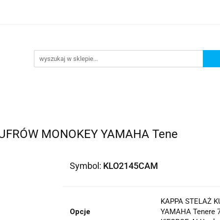
lowe
Bagaż
Buty i odzież
Kaski
Ochran
ony
Dla dzieci
Dla kobiet
Cross i enduro
y i odzież
Kaski
Ochraniacze
Szyby, Gmole, O
ie
KUFRÓW MONOKEY YAMAHA Tene
Symbol:
KLO2145CAM
KAPPA STELAŻ 
Opcje
YAMAHA Tenere 7