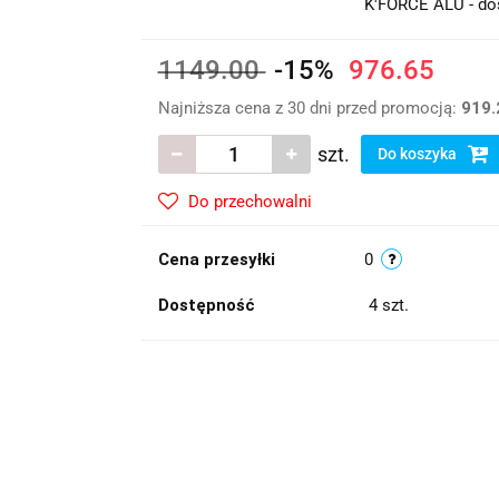
K'FORCE ALU - do
1149.00
-15%
976.65
Najniższa cena z 30 dni przed promocją:
919.
szt.
Do koszyka
Do przechowalni
Cena przesyłki
0
Dostępność
4
szt.