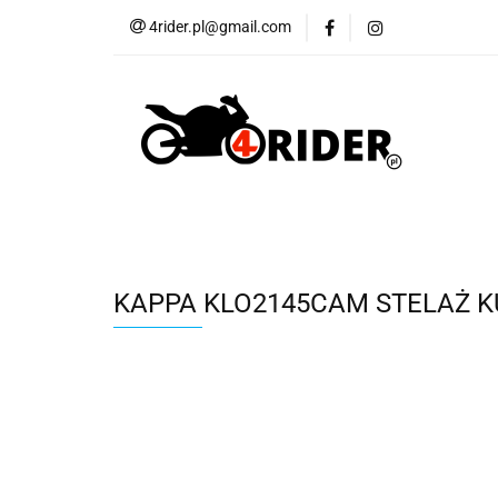
4rider.pl@gmail.com
Akcesoria motocyk
Szyby, Gmole, Osł
Wszystkie
Akcesoria motocyklowe
Bagaż
But
Cross i enduro
Rowerowe
Wszystk
KAPPA KLO2145CAM STELAŻ 