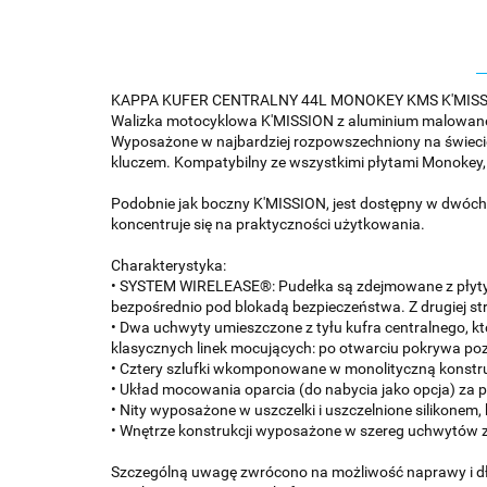
KAPPA KUFER CENTRALNY 44L MONOKEY KMS K'MIS
Walizka motocyklowa K'MISSION z aluminium malowanego
Wyposażone w najbardziej rozpowszechniony na świecie
kluczem. Kompatybilny ze wszystkimi płytami Monokey,
Podobnie jak boczny K'MISSION, jest dostępny w dwóch 
koncentruje się na praktyczności użytkowania.
Charakterystyka:
• SYSTEM WIRELEASE®: Pudełka są zdejmowane z płyty 
bezpośrednio pod blokadą bezpieczeństwa. Z drugiej str
• Dwa uchwyty umieszczone z tyłu kufra centralnego, kt
klasycznych linek mocujących: po otwarciu pokrywa poz
• Cztery szlufki wkomponowane w monolityczną konstruk
• Układ mocowania oparcia (do nabycia jako opcja) za p
• Nity wyposażone w uszczelki i uszczelnione silikone
• Wnętrze konstrukcji wyposażone w szereg uchwytów z
Szczególną uwagę zwrócono na możliwość naprawy i dłu