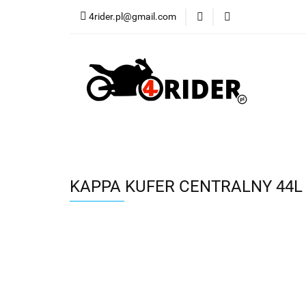
4rider.pl@gmail.com
Akcesoria motocyk
Szyby, Gmole, Osł
Wszystkie
Akcesoria motocyklowe
Bagaż
Buty
Cross i enduro
Rowerowe
Wszystki
KAPPA KUFER CENTRALNY 44L