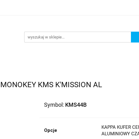
lowe
Bagaż
Buty i odzież
Kaski
Ochrania
ony
Dla dzieci
Dla kobiet
Cross i enduro
R
 i odzież
Kaski
Ochraniacze
Szyby, Gmole, Osł
e
 MONOKEY KMS K'MISSION AL
Symbol:
KMS44B
KAPPA KUFER CE
Opcje
ALUMINIOWY CZA