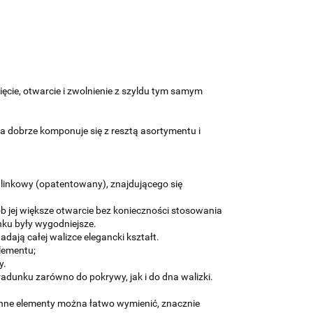
ie, otwarcie i zwolnienie z szyldu tym samym
a dobrze komponuje się z resztą asortymentu i
inkowy (opatentowany), znajdującego się
ób jej większe otwarcie bez konieczności stosowania
nku były wygodniejsze.
ają całej walizce elegancki kształt.
elementu;
y.
dunku zarówno do pokrywy, jak i do dna walizki.
inne elementy można łatwo wymienić, znacznie