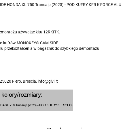
HONDA XL 750 Transalp (2023) - POD KUFRY KFR K'FORCE ALU
demontażu używając kitu 12RKITK.
y do kufrów MONOKEY® CAM-SIDE
elu przekształcenia w bagażnik do szybkiego demontażu
 25020 Flero, Brescia, info@givi.it