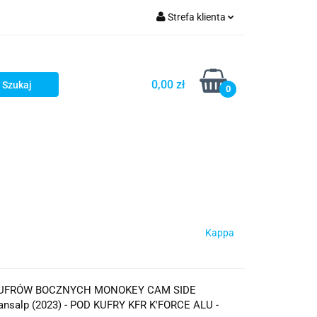
Strefa klienta
iacze
Zaloguj się
Rowerowe
Zarejestruj się
0,00 zł
0
Dodaj zgłoszenie
słony
Dla dzieci
Dla kobiet
Kappa
KUFRÓW BOCZNYCH MONOKEY CAM SIDE
nsalp (2023) - POD KUFRY KFR K'FORCE ALU -