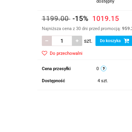
dostępny
1199.00
-15%
1019.15
Najniższa cena z 30 dni przed promocją:
959.
szt.
Do koszyka
Do przechowalni
Cena przesyłki
0
Dostępność
4
szt.