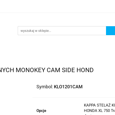
lowe
Bagaż
Buty i odzież
Kaski
Ochran
ony
Dla dzieci
Dla kobiet
Cross i enduro
y i odzież
Kaski
Ochraniacze
Szyby, Gmole, O
ie
NYCH MONOKEY CAM SIDE HOND
Symbol:
KLO1201CAM
KAPPA STELAŻ 
Opcje
HONDA XL 750 Tra