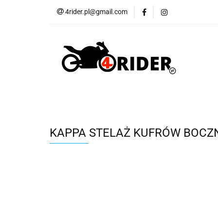
4rider.pl@gmail.com
Akcesoria motocyk
Szyby, Gmole, Osł
Wszystkie
Akcesoria motocyklowe
Bagaż
But
Cross i enduro
Rowerowe
Wszystk
KAPPA STELAŻ KUFRÓW BOCZ