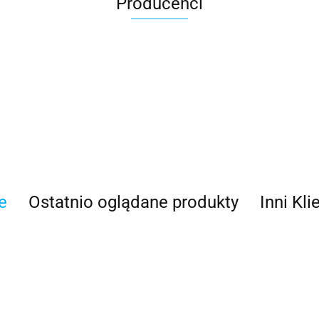
Producenci
100 Procent
e
Ostatnio oglądane produkty
Inni Kli
100%
Accel