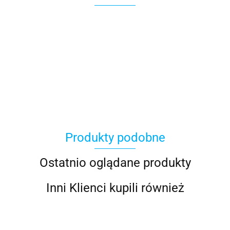
100 Procent
Produkty podobne
100%
Ostatnio oglądane produkty
Inni Klienci kupili również
Accel